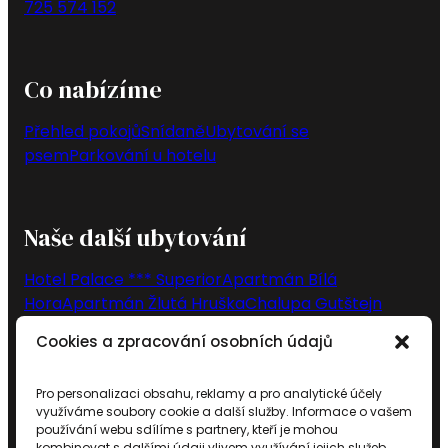
725 574 152
Co nabízíme
Přehled pokojů
Snídaně
Ubytování se
psem
Parkování u hotelu
Naše další ubytování
Hotel Palace *** Superior
Apartmán Bílá
Hora
Apartmán Žlutá Hruška
Chalupa Gutštejn
Cookies a zpracování osobních údajů
Sledujte nás
Pro personalizaci obsahu, reklamy a pro analytické účely
využíváme soubory cookie a další služby. Informace o vašem
používání webu sdílíme s partnery, kteří je mohou
kombinovat s dalšími údaji vlivem využívání jejich služeb.