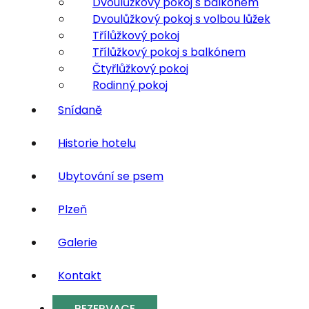
Dvoulůžkový pokoj s balkónem
Dvoulůžkový pokoj s volbou lůžek
Třílůžkový pokoj
Třílůžkový pokoj s balkónem
Čtyřlůžkový pokoj
Rodinný pokoj
Snídaně
Historie hotelu
Ubytování se psem
Plzeň
Galerie
Kontakt
REZERVACE