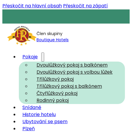
Přeskočit na hlavní obsah
Přeskočit na zápatí
Člen skupiny
Boutique Hotels
Pokoje
Dvoulůžkový pokoj s balkónem
Dvoulůžkový pokoj s volbou lůžek
Třílůžkový pokoj
Třílůžkový pokoj s balkónem
Čtyřlůžkový pokoj
Rodinný pokoj
Snídaně
Historie hotelu
Ubytování se psem
Plzeň