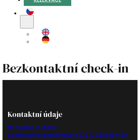
Bezkontaktní check-in
Kontaktní údaje
Na Roudné 13, 301 00
Plzeň
info@hotelroudna.cz
+420 377 259 926
+420